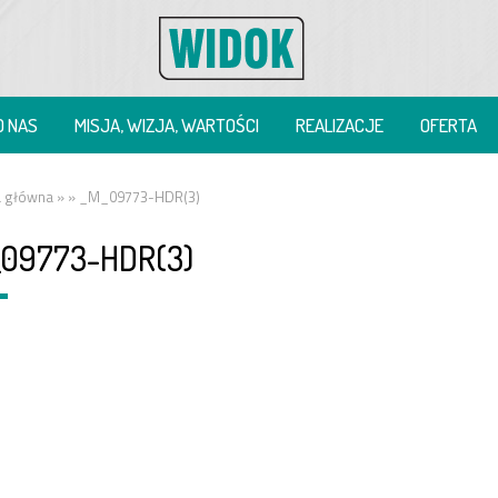
O NAS
MISJA, WIZJA, WARTOŚCI
REALIZACJE
OFERTA
a główna
» »
_M_09773-HDR(3)
_09773-HDR(3)